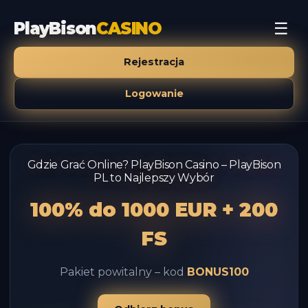
PlayBison
CASINO
☰
Rejestracja
Logowanie
Gdzie Grać Online? PlayBison Casino – PlayBison
PL to Najlepszy Wybór
100% do 1000 EUR + 200
FS
Pakiet powitalny – kod
BONUS100