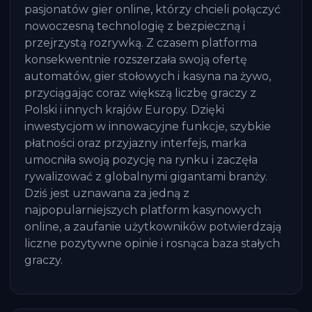
pasjonatów gier online, którzy chcieli połączyć
nowoczesną technologię z bezpieczną i
przejrzystą rozrywką. Z czasem platforma
konsekwentnie rozszerzała swoją ofertę
automatów, gier stołowych i kasyna na żywo,
przyciągając coraz większą liczbę graczy z
Polski i innych krajów Europy. Dzięki
inwestycjom w innowacyjne funkcje, szybkie
płatności oraz przyjazny interfejs, marka
umocniła swoją pozycję na rynku i zaczęła
rywalizować z globalnymi gigantami branży.
Dziś jest uznawana za jedną z
najpopularniejszych platform kasynowych
online, a zaufanie użytkowników potwierdzają
liczne pozytywne opinie i rosnąca baza stałych
graczy.