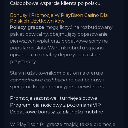
Całodobowe wsparcie klienta po polsku
Bonusy I Promocje W PlayBison Casino Dla
Polskich Użytkowników
Polscy gracze
mogą liczyć na rozbudowany
pakiet powitalny, obejmujący dopasowanie
pierwszych wpłat oraz dodatkowe spiny na
popularne sloty. Warunki obrotu są jasno
opisane, a minimalny depozyt pozostaje
przystępny.
Stałym użytkownikom platforma oferuje
cotygodniowe cashbacki
, reload bonusy i
specjalne kody promocyjne z newslettera.
Promocje sezonowe i turnieje slotowe
Program lojalnościowy z poziomami VIP
Dodatkowe bonusy za płatności mobilne
W PlayBison PL gracze znajdą także promocje