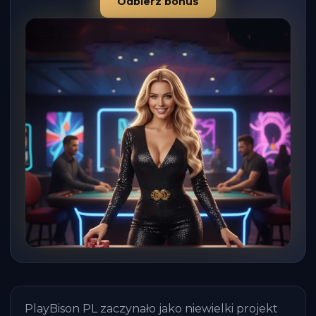
Odbierz bonus
PlayBison PL zaczynało jako niewielki projekt