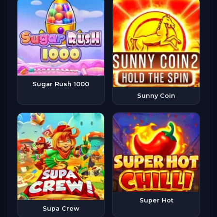
Sugar Rush 1000
Sunny Coin
Super Hot
Supa Crew